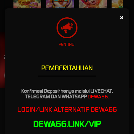
×
FORTUNE GEMS 500
DJ BOOM BOOM
SUPER ELEMENTS 2
UNDUH
DEWA66 APP
PENTING!
Nikmati berbagai permainan dalam satu
genggaman
PEMBERITAHUAN
--------------------------------
UNDUH
PANDUAN INSTALASI
Konfirmasi Deposit hanya melalui LIVECHAT,
TELEGRAM DAN WHATSAPP
DEWA66.
DEWA66: Situs Slot88 Gacor Gampang Menang Link Login
Slot Dewa66
LOGIN/LINK ALTERNATIF DEWA66
DEWA66: Situs Slot88 Gacor
DEWA66.LINK/VIP