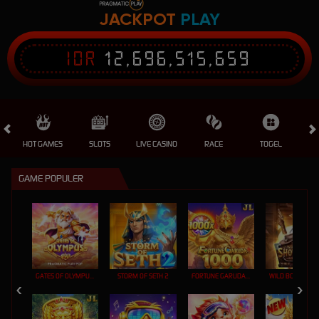
JACKPOT
PLAY
IDR
12,696,515,659
HOT GAMES
SLOTS
LIVE CASINO
RACE
TOGEL
OL
GAME POPULER
GATES OF OLYMPUS POP
STORM OF SETH 2
FORTUNE GARUDA 1000