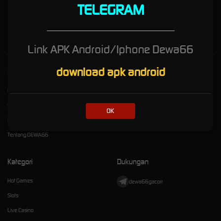
Gampang Menang Link
TELEGRAM
Login Slot Dewa66
_____________________________________
Link APK Android/Iphone Dewa66
download apk android
Kebijaksanaan
Platform
Pusat Bantuan
Promosi
Syarat dan Ketentuan
Loyalty
OK
Responsible Gaming
Referral
Tentang DEWA66
Kategori
Dukungan
Hot Games
dewa66gacorr
Slots
Live Casino