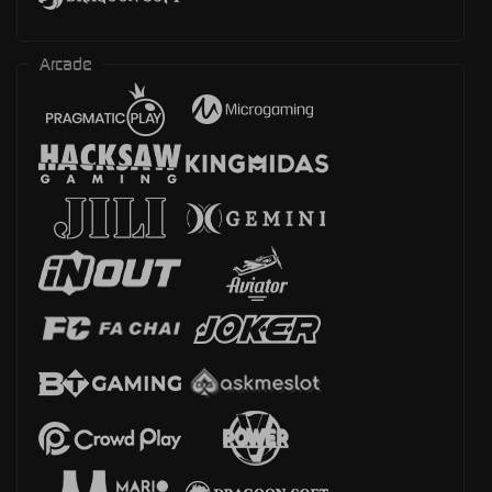
Arcade