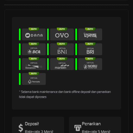
* Selama bank maintenance dan bank offline deposit dan penarikan
tidak dapat diproses
Deposit
Penarikan
Rata-rata 3 Menit
Rata-rata 5 Menit