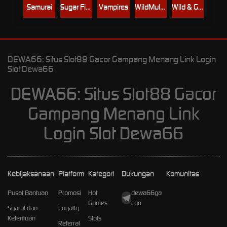
Samurai
Sugar Fiesta
Vampires
WildMultiStar
Wild & Gods
DEWA66: Situs Slot88 Gacor Gampang Menang Link Login
Slot Dewa66
DEWA66: Situs Slot88 Gacor
Gampang Menang Link
Login Slot Dewa66
Kebijaksanaan
Platform
Kategori
Dukungan
Komunitas
Pusat Bantuan
Promosi
Hot
dewa66ga
Games
corr
Syarat dan
Loyalty
Ketentuan
Slots
Referral