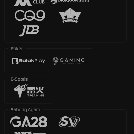
Poker
E-Sports
Sabung Ayam