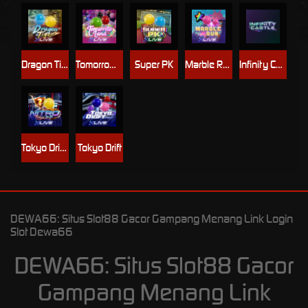
Dragon Tiger
Tomorrow land
Super PK
Marble Run
Infinity Castle
Tokyo Drift Nitro
Tokyo Drift
DEWA66: Situs Slot88 Gacor Gampang Menang Link Login
Slot Dewa66
DEWA66: Situs Slot88 Gacor
Gampang Menang Link