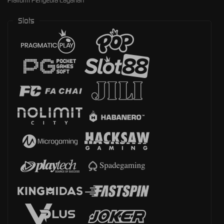
Platform Penyedia Layanan
Slots