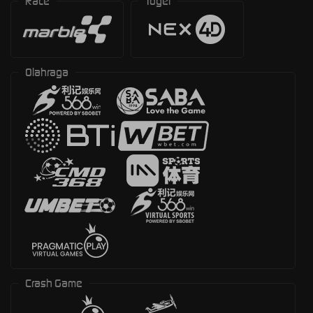
Race
Togel
Olahraga
Crash Game