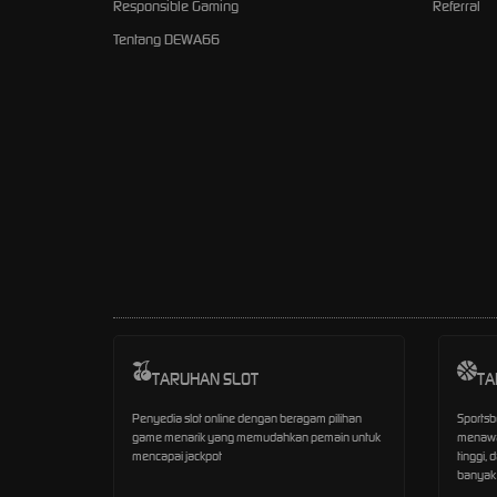
Responsible Gaming
Referral
Tentang DEWA66
TARUHAN SLOT
TA
Penyedia slot online dengan beragam pilihan
Sportsb
game menarik yang memudahkan pemain untuk
menawar
mencapai jackpot
tinggi,
banyak 