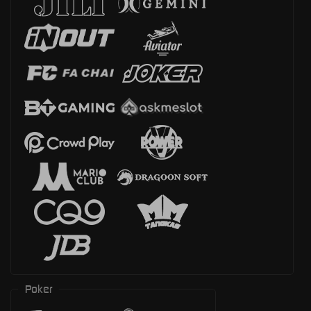
Poker