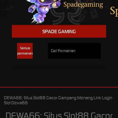
SPADE GAMING
Semua
permainan
DEWA66: Situs Slot88 Gacor Gampang Menang Link Login
Slot Dewa66
DEWA66: Situs Slot88 Gacor