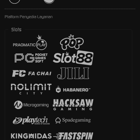
Platform Penyedia Layanan
Slots