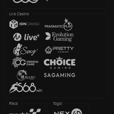
Live Casino
Race
Togel