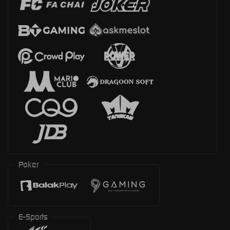
Poker
E-Sports