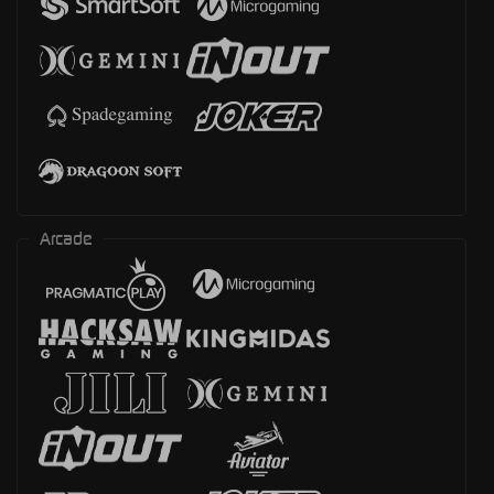
Arcade