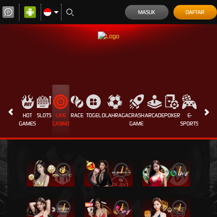
MASUK
DAFTAR
HOT
SLOTS
LIVE
RACE
TOGEL
OLAHRAGA
CRASH
ARCADE
POKER
E-
SABUN
GAMES
CASINO
GAME
SPORTS
AYAM
i
i
i
i
i
i