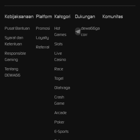
Kebijaksanaan
Platform
Kategori
Dukungan
Komunitas
Pusat Bantuan
Promosi
Hot
dewa66ga
Games
corr
Syarat dan
Loyalty
Ketentuan
Slots
Referral
Responsible
Live
Gaming
Casino
Tentang
Race
DEWA66
Togel
Olahraga
Crash
Game
Arcade
Poker
E-Sports