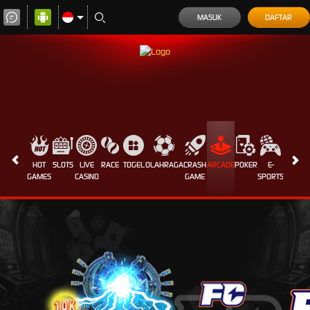
MASUK
DAFTAR
HOT
SLOTS
LIVE
RACE
TOGEL
OLAHRAGA
CRASH
ARCADE
POKER
E-
SABUN
GAMES
CASINO
GAME
SPORTS
AYAM