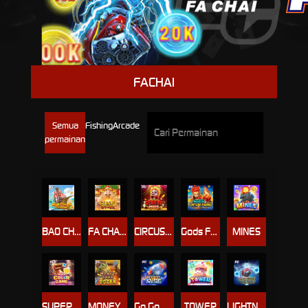
FACHAI
Semua
Fishing
Arcade
permainan
BAO CHUAN FISHING
FA CHAI DOZER
CIRCUS DOZER
Gods Fortune Fishing
MINES
SUPER COLOR GAME
MONEY TREE DOZER
Go Go Rise
TOWER
LIGHTNING BOMB