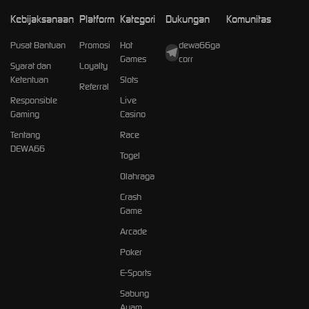
Kebijaksanaan
Platform
Kategori
Dukungan
Komunitas
Pusat Bantuan
Promosi
Hot
dewa66ga
Games
corr
Syarat dan
Loyalty
Ketentuan
Slots
Referral
Responsible
Live
Gaming
Casino
Tentang
Race
DEWA66
Togel
Olahraga
Crash
Game
Arcade
Poker
E-Sports
Sabung
Ayam